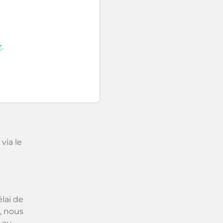
r
.
via le
lai de
, nous