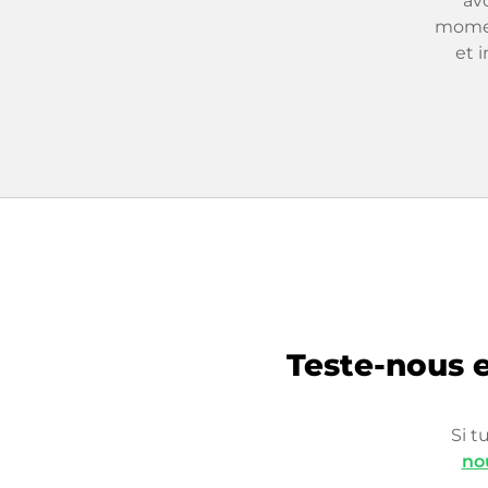
av
momen
et 
Teste-nous e
Si t
no