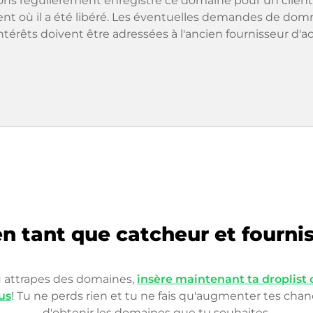
ons régulièrement enregistré ce domaine pour un client
t où il a été libéré. Les éventuelles demandes de do
intérêts doivent être adressées à l'ancien fournisseur d'ac
n tant que catcheur et fourni
u attrapes des domaines,
insère maintenant ta droplist
us
! Tu ne perds rien et tu ne fais qu'augmenter tes cha
d'obtenir les domaines que tu souhaites.