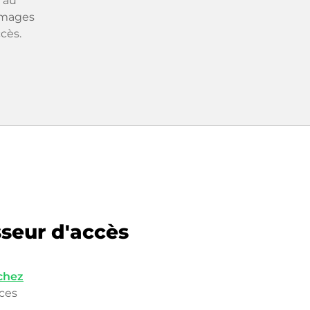
 au
mmages
cès.
sseur d'accès
 chez
nces